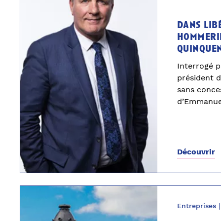
dans lib
hommeril
quinque
Interrogé p
président 
sans conces
d’Emmanue
Découvrir
Entreprises