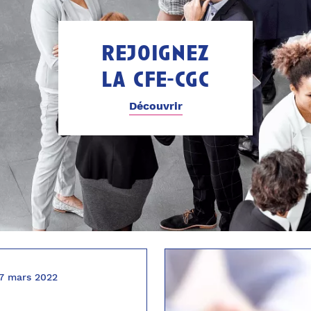
rejoignez
la cfe-cgc
Découvrir
7 mars 2022