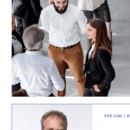
CFE-CGC
0