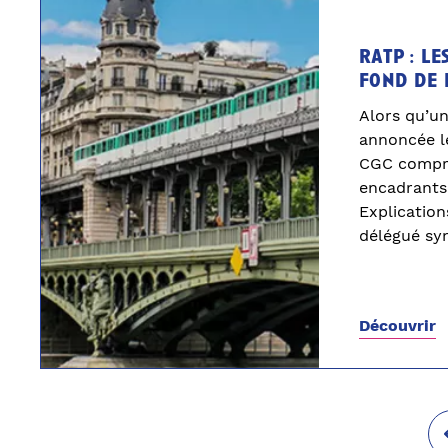
ratp : le
fond de 
Alors qu’un
annoncée l
CGC compre
encadrants 
Explication
délégué syn
Découvrir