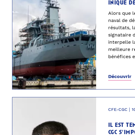
inique d
Alors que 
naval de dé
résultats, 
signataire 
interpelle 
meilleure r
bénéfices e
Découvrir
CFE-CGC
1
il est te
cgc s’im