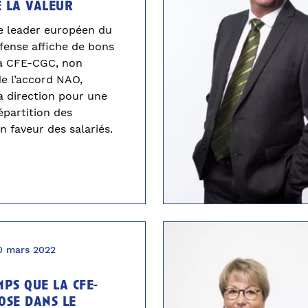
e la valeur
le leader européen du
fense affiche de bons
la CFE-CGC, non
de l’accord NAO,
la direction pour une
épartition des
n faveur des salariés.
0 mars 2022
mps que la cfe-
pose dans le