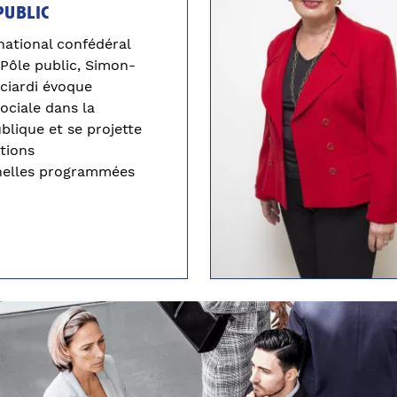
public
national confédéral
Pôle public, Simon-
cciardi évoque
sociale dans la
blique et se projette
ctions
nelles programmées