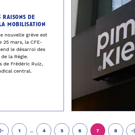
s raisons de
la mobilisation
e nouvelle grève est
e 25 mars, la CFE-
nd le désarroi des
de la Régie.
s de Frédéric Ruiz,
dical central.
...
1
4
5
6
7
8