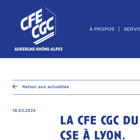
Panneau de gestion des cookies
À PROPOS
SERVI
Retour aux actualités
18.03.2024
la cfe cgc d
cse à lyon.